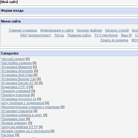
[
Мой сайт
]
Форма входа
Меню сайта
Главная страница
Информация о сайте
Каталог файлов
Каталог статей
Бло
FAQ (вопрос/ответ)
Тесты
Правила сайта
TV CyberArena
Ваш IP
С
Узнать ip сервера
ФОт
Categories
Чистый сервер
[1]
Настройка сервера
[1]
Установка Matamod
[1]
Установка Amxmodx
[1]
Установка Anti-Chita
[1]
Установка Booster Lite
[1]
Установка Dproto 47-48
[1]
Кодировка UTF-8
[1]
Перевод словарей
[1]
Перевод плагинов
[1]
Установка русского яз
[1]
нету проблем с кодировкой
[1]
Дополнительные словари к плагинам
[1]
Установеп плагинов
[1]
Установка сервера в инет.
[1]
Понижаем пинг
[1]
Делаем админку
[1]
Загрузка файлов HTTP
[1]
Делаем сервер на 2 протокола
[1]
Распрыг
[1]