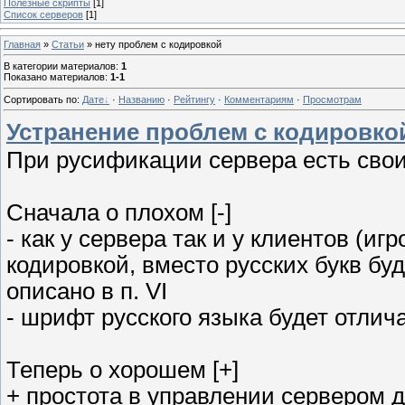
Полезные скрипты
[1]
Список серверов
[1]
Главная
»
Статьи
» нету проблем с кодировкой
В категории материалов
:
1
Показано материалов
:
1-1
Сортировать по
:
Дате
·
Названию
·
Рейтингу
·
Комментариям
·
Просмотрам
Устранение проблем с кодировко
При русификации сервера есть сво
Сначала о плохом [-]
- как у сервера так и у клиентов (иг
кодировкой, вместо русских букв б
описано в п. VI
- шрифт русского языка будет отлич
Теперь о хорошем [+]
+ простота в управлении сервером дл