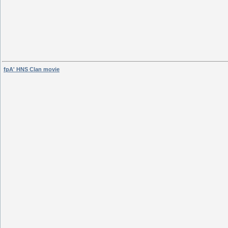
fpA' HNS Clan movie