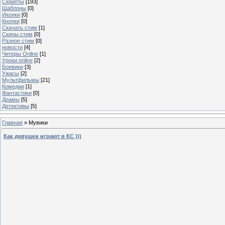
Скрипты
[193]
Шаблоны
[0]
Иконки
[0]
Кнопки
[0]
Скачать стим
[1]
Скины стим
[0]
Разное стим
[0]
новости
[4]
Читеры Online
[1]
Уроки online
[2]
Боевики
[3]
Ужасы
[2]
Мультфильмы
[21]
Комедии
[1]
Фантастики
[0]
Драмы
[5]
Детективы
[5]
Главная
»
Мувики
Как девушки играют в КС )))