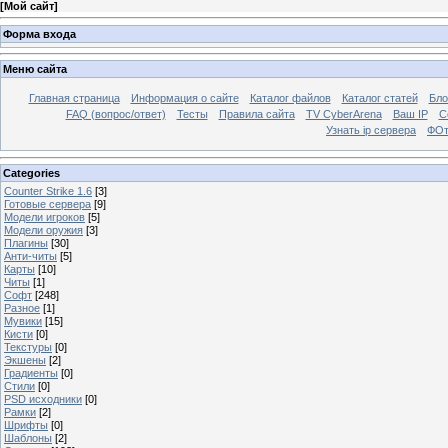
[
Мой сайт
]
Форма входа
Меню сайта
Главная страница
Информация о сайте
Каталог файлов
Каталог статей
Бло
FAQ (вопрос/ответ)
Тесты
Правила сайта
TV CyberArena
Ваш IP
С
Узнать ip сервера
ФОт
Categories
Counter Strike 1.6
[3]
Готовые сервера
[9]
Модели игроков
[5]
Модели оружия
[3]
Плагины
[30]
Анти-читы
[5]
Карты
[10]
Читы
[1]
Софт
[248]
Разное
[1]
Мувики
[15]
Кисти
[0]
Текстуры
[0]
Экшены
[2]
Градиенты
[0]
Стили
[0]
PSD исходники
[0]
Рамки
[2]
Шрифты
[0]
Шаблоны
[2]