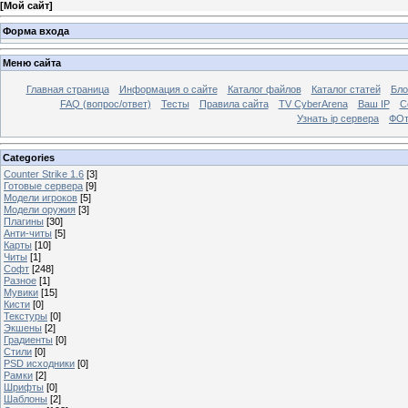
[
Мой сайт
]
Форма входа
Меню сайта
Главная страница
Информация о сайте
Каталог файлов
Каталог статей
Бло
FAQ (вопрос/ответ)
Тесты
Правила сайта
TV CyberArena
Ваш IP
С
Узнать ip сервера
ФОт
Categories
Counter Strike 1.6
[3]
Готовые сервера
[9]
Модели игроков
[5]
Модели оружия
[3]
Плагины
[30]
Анти-читы
[5]
Карты
[10]
Читы
[1]
Софт
[248]
Разное
[1]
Мувики
[15]
Кисти
[0]
Текстуры
[0]
Экшены
[2]
Градиенты
[0]
Стили
[0]
PSD исходники
[0]
Рамки
[2]
Шрифты
[0]
Шаблоны
[2]