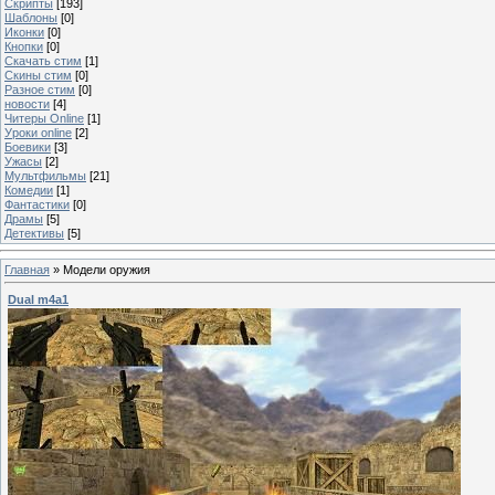
Скрипты
[193]
Шаблоны
[0]
Иконки
[0]
Кнопки
[0]
Скачать стим
[1]
Скины стим
[0]
Разное стим
[0]
новости
[4]
Читеры Online
[1]
Уроки online
[2]
Боевики
[3]
Ужасы
[2]
Мультфильмы
[21]
Комедии
[1]
Фантастики
[0]
Драмы
[5]
Детективы
[5]
Главная
»
Модели оружия
Dual m4a1