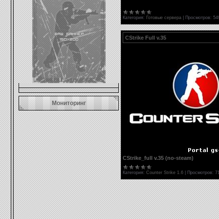
5.Виден в интернете 100%
Категория:
Готовые сервера
|
Просмотров:
54
CStrike Full v.35
Мониторинг
CStrike_full v.35 (no-steam)
Категория:
Counter Strike 1.6
|
Просмотров:
7