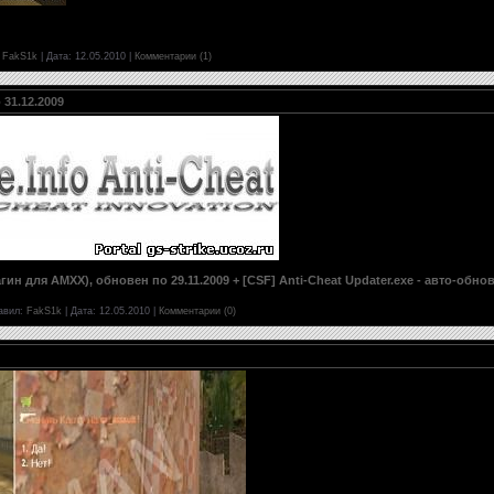
FakS1k
|
Дата:
12.05.2010
|
Комментарии (1)
 31.12.2009
гин для AMXX), обновен по 29.11.2009 + [CSF] Anti-Cheat Updater.exe - авто-обно
авил:
FakS1k
|
Дата:
12.05.2010
|
Комментарии (0)