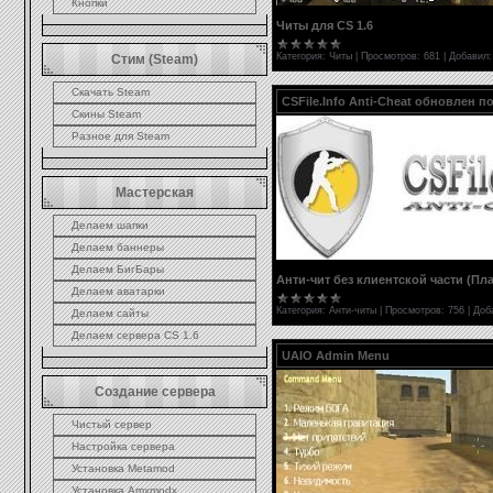
Кнопки
Читы для CS 1.6
Категория:
Читы
|
Просмотров:
681
|
Добавил:
Стим (Steam)
Скачать Steam
CSFile.Info Anti-Cheat обновлен по
Скины Steam
Разное для Steam
Мастерская
Делаем шапки
Делаем баннеры
Делаем БигБары
Анти-чит без клиентской части (Пла
Делаем аватарки
Категория:
Анти-читы
|
Просмотров:
756
|
Доб
Делаем сайты
Делаем сервера CS 1.6
UAIO Admin Menu
Создание сервера
Чистый сервер
Настройка сервера
Установка Metamod
Установка Amxmodx