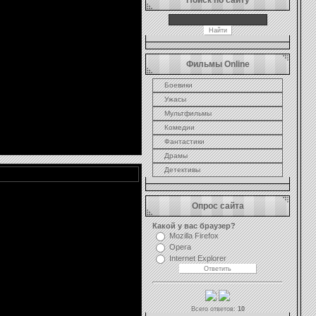
Поиск по сайту
Фильмы Online
Боевики
Ужасы
Мультфильмы
Комедии
Фантастики
Драмы
Детективы
Опрос сайта
Какой у вас браузер?
Mozilla Firefox
Opera
Internet Explorer
Всего ответов:
10