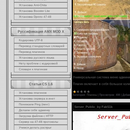
Установка Anti-Chita
Установка Booster Lite
Установка Dproto 47-48
Руссификация AMX MOD X
Кодировка UTF-8
Перевод стандартных словарей
Перевод плагинов
Установка русского языка
Нету проблем с кодировкой
Словари к плагинам
Универсальная система меню админи
Плагин включает в себя большое коли
Статьи CS 1.6
Установка плагинов
Категория:
Плагины
|
Просмотров:
498
|
Добав
Установка сервера в инет
Понижаем Ping (пинг)
Server_Public_by FakS1k
Делаем себе админку
Загрузка файлов с HTTP
Сервер на 47-48 протоколы
Учимся делать распрыг