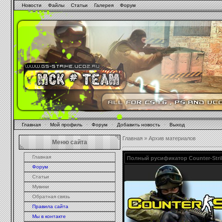
Новости
Файлы
Статьи
Галерея
Форум
Главная
·
Мой профиль
·
Форум
·
Добавить новость
·
Выход
Главная
»
Архив материалов
Меню сайта
Главная
Полный русификатор Counter-Strik
Форум
Статьи
Мувики
Обратная связь
Правила сайта
Мы в контакте