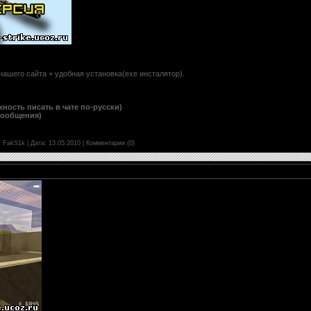
нашего сайта + удобная установка(exe инсталятор).
ность писать в чате по-русски)
сообщения)
:
FakS1k
|
Дата:
13.05.2010
|
Комментарии (0)