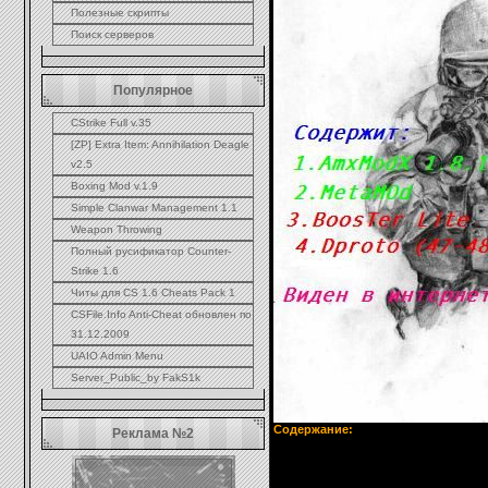
Полезные скрипты
Поиск серверов
Популярное
CStrike Full v.35
[ZP] Extra Item: Annihilation Deagle
v2.5
Boxing Mod v.1.9
Simple Clanwar Management 1.1
Weapon Throwing
Полный русификатор Counter-
Strike 1.6
Читы для CS 1.6 Cheats Pack 1
CSFile.Info Anti-Cheat обновлен по
31.12.2009
UAIO Admin Menu
Server_Public_by FakS1k
Cодержание:
Реклама №2
1.AmxModX
2.MetaMod
3.BoosteR Lite
4.Dproto (47-48)