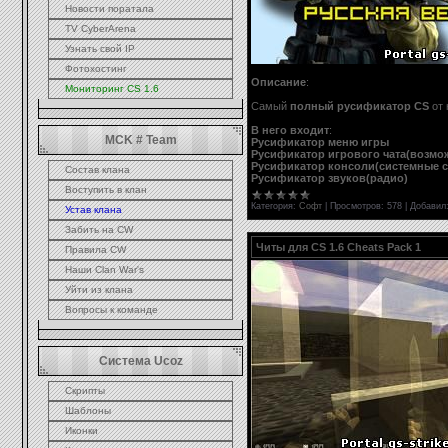
Новости поратала
TV CyberArena
Узнать свой IP
Фотохостинг
Описание
:
Мониторинг CS 1.6
Самый
полный русификатор CS
от 
В него входит
:
MCK # Team
Русификатор меню игры
Русификатор игрового чата(возмож
Русификатор консоли(системные 
Состав клана
Русификатор звуков(радио)
Воступить в клан
Категория:
Софт
|
Просмотров:
578
|
Добавил
Устав клана
Забить на CW
Читы для CS 1.6 Cheats Pack 1
Правила CW
Наши Clan War's
Уйти из клана
Вопросы к команде
Система Ucoz
Скрипты
Шаблоны
Иконки