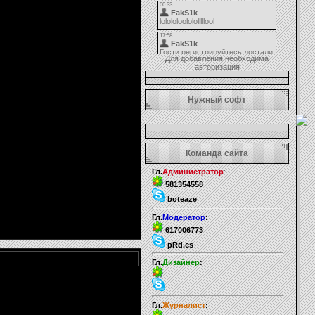
Для добавления необходима
авторизация
Нужный софт
Команда сайта
Гл.
Администратор
:
581354558
boteaze
Гл.
Модератор
:
617006773
pRd.cs
Гл.
Дизайнер
:
Гл.
Журналист
: