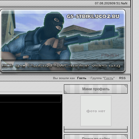
07.08.2026
09:51:NaN
Вы вошли как
Гость
· Группа "
Гость
"
·
RSS
Мини профиль