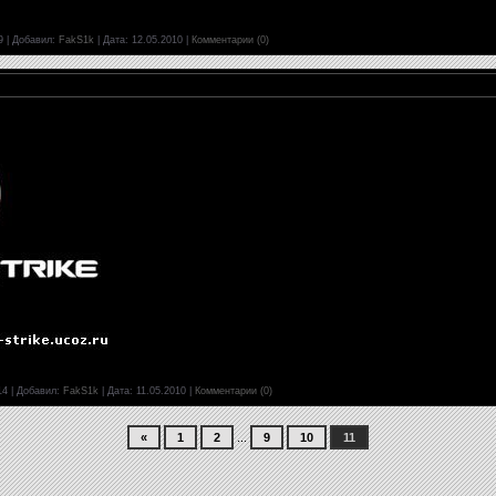
9
|
Добавил:
FakS1k
|
Дата:
12.05.2010
|
Комментарии (0)
14
|
Добавил:
FakS1k
|
Дата:
11.05.2010
|
Комментарии (0)
«
1
2
...
9
10
11