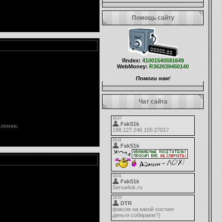
Помощь сайту
Яndex:
41001540591649
WebMoney:
R362639450140
Помоги нам
!
Чат сайта
вление.