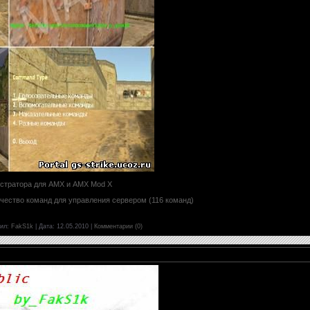
стратора для AMX и AMX Mod X
чество команд для управления сервером (116 команд)
ил:
FakS1k
|
Дата:
12.05.2010
|
Комментарии (0)