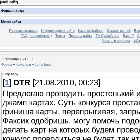
[
Мой сайт
]
Форма входа
Меню сайта
Главная страница
Информация о сайте
Каталог файлов
Каталог статей
Бло
FAQ (вопрос/ответ)
Тесты
Правила сайта
TV CyberArena
Ваш IP
С
Узнать ip сервера
ФОт
Страница
1
из
1
1
Форум
»
Конкурсы
»
Jump baby!
Jump baby!
[
1
]
DTR
[21.08.2010, 00:23]
Предлогаю проводить простенький и
джамп картах. Суть конкурса проста
финиша карты, перепрыгивая, запры
Факсик одобришь, могу помочь подо
делать карт на которых будем прово
конкурс проводиться не будет, так ч