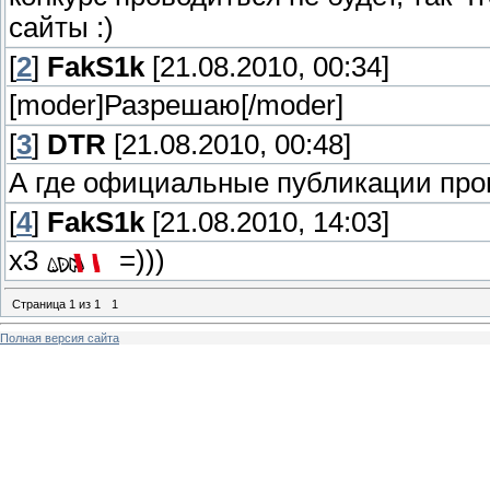
сайты :)
[
2
]
FakS1k
[21.08.2010, 00:34]
[moder]Разрешаю[/moder]
[
3
]
DTR
[21.08.2010, 00:48]
А где официальные публикации пр
[
4
]
FakS1k
[21.08.2010, 14:03]
х3
=)))
Страница
1
из
1
1
Полная версия сайта