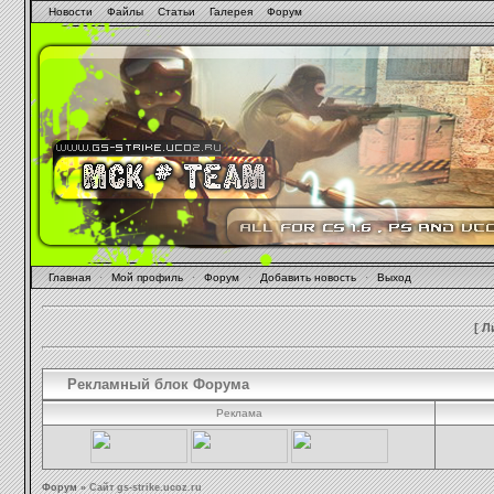
Новости
Файлы
Статьи
Галерея
Форум
Главная
·
Мой профиль
·
Форум
·
Добавить новость
·
Выход
[
Л
Рекламный блок Форума
Реклама
Форум
»
Сайт gs-strike.ucoz.ru