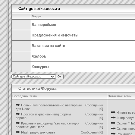
Сайт gs-strike.ucoz.ru
Форум
Баннеробмен
Предложения и недочёты
Вакансии на сайте
Жалоба
Конкурсы
Статистика Форума
Последнии темы
Читаемые темы
Новый Топ пользователей с аватарами
Сообщений
для Ucoz
[0]
Читать все
Простой и красивый вид формы
Сообщений
опроса
[0]
Jump baby!
Красивый информер "кто нас сегодня
Сообщений
Скрипт "Наб
посетил" для Ucoz
[0]
Скрипт пож
Flash радио для сайта
Сообщений [0]
Pro модер