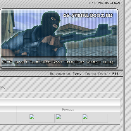
07.08.2026
05:24:NaN
Вы вошли как
Гость
· Группа "
Гость
"
·
RSS
SS
]
Реклама