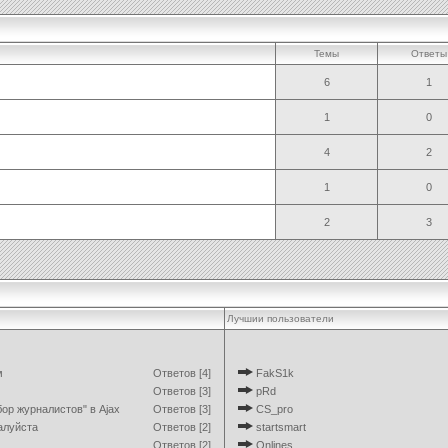
Темы
Ответы
6
1
1
0
4
2
1
0
2
3
Лучшии пользователи
м
Ответов [4]
FakS1k
Ответов [3]
pRd
ор журналистов" в Ajax
Ответов [3]
CS_pro
алуйста
Ответов [2]
startsmart
Ответов [2]
Onlines