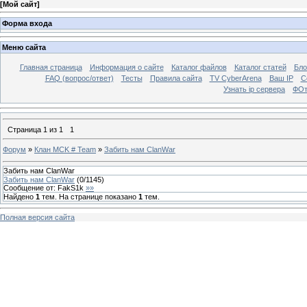
[
Мой сайт
]
Форма входа
Меню сайта
Главная страница
Информация о сайте
Каталог файлов
Каталог статей
Бло
FAQ (вопрос/ответ)
Тесты
Правила сайта
TV CyberArena
Ваш IP
С
Узнать ip сервера
ФОт
Страница
1
из
1
1
Форум
»
Клан MCK # Team
»
Забить нам ClanWar
Забить нам ClanWar
Забить нам ClanWar
(
0
/
1145
)
Сообщение от:
FakS1k
»»
Найдено
1
тем. На странице показано
1
тем.
Полная версия сайта