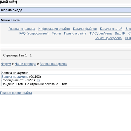
[
Мой сайт
]
Форма входа
Меню сайта
Главная страница
Информация о сайте
Каталог файлов
Каталог статей
Бло
FAQ (вопрос/ответ)
Тесты
Правила сайта
TV CyberArena
Ваш IP
С
Узнать ip сервера
ФОт
Страница
1
из
1
1
Форум
»
Наши сервера
»
Заявка на админа
Заявка на админа
Заявка на админа
(
0
/
1103
)
Сообщение от:
FakS1k
»»
Найдено
1
тем. На странице показано
1
тем.
Полная версия сайта