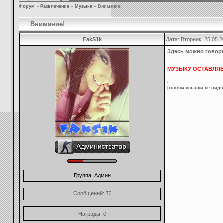
Форум
»
Развлечение
»
Музыка
»
Внимание!
Внимание!
FakS1k
Дата: Вторник, 25.05.
Здесь можно говори
__________________
МУЗЫКУ ОСТАВЛЯЕ
[
гостям ссылки не видн
Группа: Админ
Сообщений:
73
Награды:
0