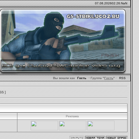
07.08.2026
02:26:NaN
Вы вошли как
Гость
· Группа "
Гость
"
·
RSS
SS
]
Реклама