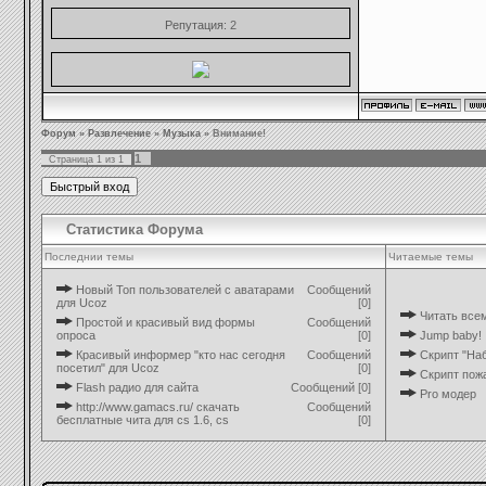
Репутация:
2
Форум
»
Развлечение
»
Музыка
»
Внимание!
1
Страница
1
из
1
Статистика Форума
Последнии темы
Читаемые темы
Новый Топ пользователей с аватарами
Сообщений
для Ucoz
[0]
Читать все
Простой и красивый вид формы
Сообщений
опроса
[0]
Jump baby!
Красивый информер "кто нас сегодня
Сообщений
Скрипт "Наб
посетил" для Ucoz
[0]
Скрипт пож
Flash радио для сайта
Сообщений [0]
Pro модер
http://www.gamacs.ru/ cкачать
Сообщений
бесплатные чита для cs 1.6, cs
[0]