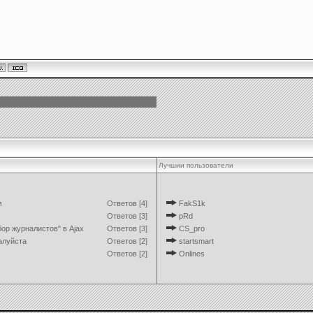
Лучшии пользователи
м
Ответов [4]
FakS1k
Ответов [3]
pRd
ор журналистов" в Ajax
Ответов [3]
CS_pro
алуйста
Ответов [2]
startsmart
Ответов [2]
Onlines