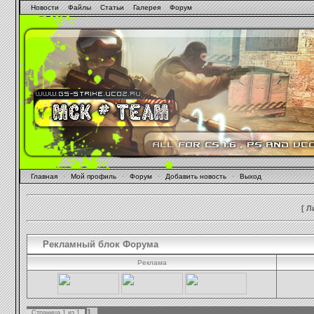
Новости
Файлы
Статьи
Галерея
Форум
Главная
·
Мой профиль
·
Форум
·
Добавить новость
·
Выход
[
Л
Рекламный блок Форума
Реклама
1
Страница
1
из
1