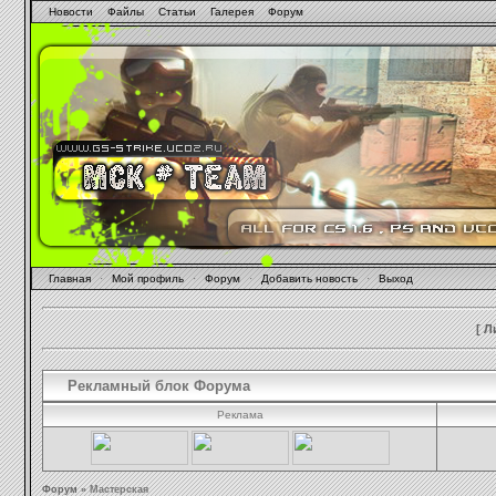
Новости
Файлы
Статьи
Галерея
Форум
Главная
·
Мой профиль
·
Форум
·
Добавить новость
·
Выход
[
Л
Рекламный блок Форума
Реклама
Форум
»
Мастерская