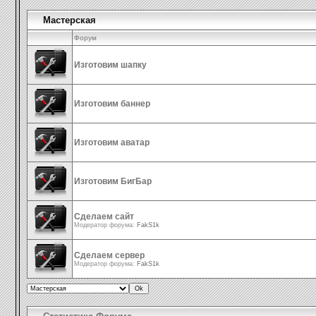
Мастерская
Форум
Изготовим шапку
Изготовим баннер
Изготовим аватар
Изготовим БигБар
Сделаем сайт
Модератор форума:
FakS1k
Сделаем сервер
Модератор форума:
FakS1k