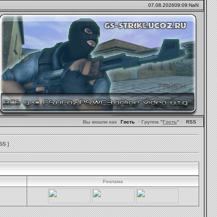
07.08.2026
09:09:NaN
Вы вошли как
Гость
· Группа "
Гость
"
·
RSS
SS
]
Реклама