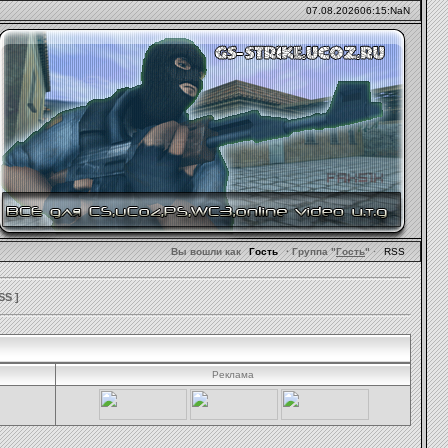
07.08.2026
06:15:NaN
Вы вошли как
Гость
· Группа "
Гость
"
·
RSS
SS
]
Реклама