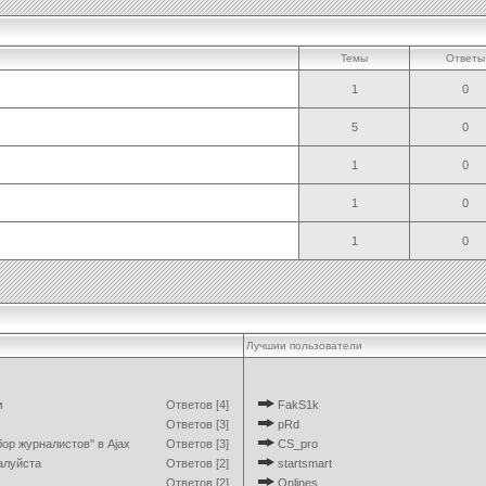
Темы
Ответы
1
0
5
0
1
0
1
0
1
0
Лучшии пользователи
м
Ответов [4]
FakS1k
Ответов [3]
pRd
ор журналистов" в Ajax
Ответов [3]
CS_pro
алуйста
Ответов [2]
startsmart
Ответов [2]
Onlines