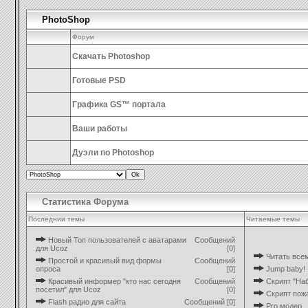
PhotoShop
Форум
Скачать Photoshop
Готовые PSD
Графика GS™ портала
Ваши работы
Дуэли по Photoshop
Статистика Форума
Последнии темы
Читаемые темы
Новый Топ пользователей с аватарами
Сообщений
для Ucoz
[0]
Читать все
Простой и красивый вид формы
Сообщений
опроса
[0]
Jump baby!
Красивый информер "кто нас сегодня
Сообщений
Скрипт "Наб
посетил" для Ucoz
[0]
Скрипт пож
Flash радио для сайта
Сообщений [0]
Pro модер