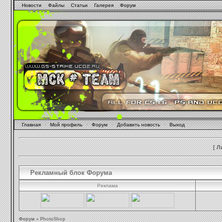
Новости
Файлы
Статьи
Галерея
Форум
Главная
·
Мой профиль
·
Форум
·
Добавить новость
·
Выход
[
Л
Рекламный блок Форума
Реклама
Форум
»
PhotoShop