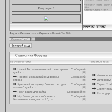
<td class="topstd" style="b
</tr>
Репутация:
1
</tbody></table></div>
Форум
»
Система Ucoz
»
Скрипты
»
Новый(Топ 100)
1
Страница
1
из
1
Статистика Форума
Последнии темы
Читаемые темы
Новый Топ пользователей с аватарами
Сообщений
для Ucoz
[0]
Читать все
Простой и красивый вид формы
Сообщений
опроса
[0]
Jump baby!
Красивый информер "кто нас сегодня
Сообщений
Скрипт "Наб
посетил" для Ucoz
[0]
Скрипт пож
Flash радио для сайта
Сообщений [0]
Pro модер
http://www.gamacs.ru/ cкачать
Сообщений
бесплатные чита для cs 1.6, cs
[0]