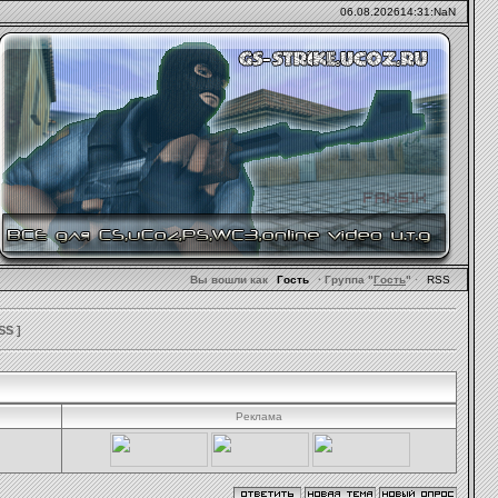
06.08.2026
14:31:NaN
Вы вошли как
Гость
· Группа "
Гость
"
·
RSS
SS
]
Реклама