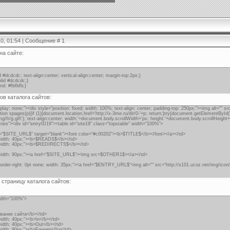
10, 01:54 | Сообщение #
1
на сайте:
d #dcdcdc; text-align:center; vertical-align:center; margin-top:2px;}
olid #dcdcdc;}
nd: #fbfbfb;}
ов каталога сайтов:
play: none;"><div style="position: fixed; width: 100%; text-align: center; padding-top: 250px;"><img alt="" s
tion spages(p){if (1){document.location.href='http://x-3me.ru/dir/0-'+p; return;}try{document.getElementById(
img/fr/g.gif\'); text-align:center; width:'+document.body.scrollWidth+'px; height:'+document.body.scrollHeight+
ntries"><div id="entryID19"><table id="site19" class="topstable" width="100%">
f="$SITE_URL$" target="blank"><font color="#c00202"><b>$TITLE$</b></font></a></td>
"width: 40px;"><b>$READS$</b></td>
="width: 40px;"><b>$REDIRECTS$</b></td>
="width: 90px;"><a href="$SITE_URL$"><img src=$OTHER1$></a></td>
border-right: 0pt none; width: 35px;"><a href="$ENTRY_URL$"<img alt="" src="http://s101.ucoz.net/img/icon/
 страницу каталога сайтов:
width="100%">
звание сайта</b></td>
width: 40px;"><b>In</b></td>
width: 40px;"><b>Out</b></td>
"width: 90px;"><b>Баннер</b></td>