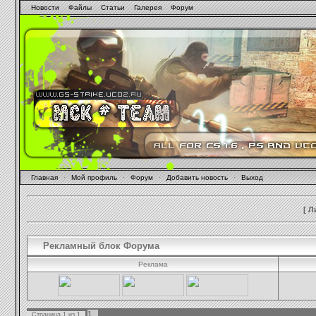
Новости
Файлы
Статьи
Галерея
Форум
Главная
·
Мой профиль
·
Форум
·
Добавить новость
·
Выход
[
Л
Рекламный блок Форума
Реклама
1
Страница
1
из
1