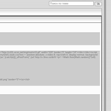
rc="http://s101.ucoz.net/img/ma/m/i3.gif" width="220" border="0" height="19"></div></div><script
'myGrid').style.cssText = 'position:absolute; z-index:8; top:0;left:0; display:normal; background:
'px;';}catch(e){}_uPostForm('',{url:'http://x-3me.ru/dir/0-'+p+'-'+Math.floor(Math.random()*1e8)
dtl.png" border="0"></a></td>