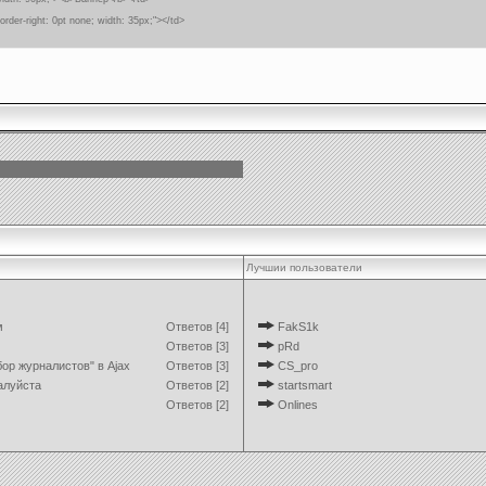
order-right: 0pt none; width: 35px;"></td>
Лучшии пользователи
м
Ответов [4]
FakS1k
Ответов [3]
pRd
ор журналистов" в Ajax
Ответов [3]
CS_pro
алуйста
Ответов [2]
startsmart
Ответов [2]
Onlines