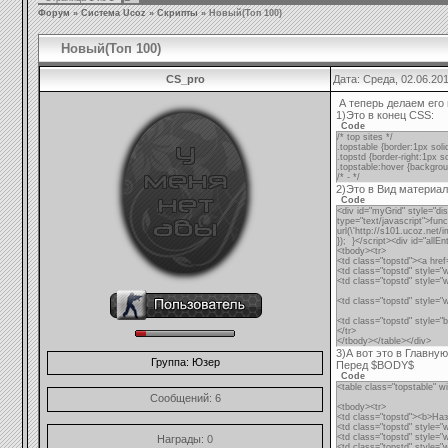
Форум
»
Система Ucoz
»
Скрипты
»
Новый(Топ 100)
Новый(Топ 100)
CS_pro
Дата: Среда, 02.06.20
А теперь делаем его 
1)Это в конец CSS:
Code
/* top sites */
.topstable {border:1px soli
.topstd {border-right:1px s
.topstable:hover {backgrou
/* - */
2)Это в Вид материал
Code
<div id="myGrid" style="dis
type="text/javascript">func
url(\'http://s101.ucoz.net/
}); }</script><div id="allE
<tbody><tr>
<td class="topstd"><a hre
<td class="topstd" style=
<td class="topstd" style
<td class="topstd" style
<td class="topstd" style="
</tr>
</tbody></table></div>
3)А вот это в Главную
Группа: Юзер
Перед $BODY$
Code
<table class="topstable" 
Сообщений:
6
<tbody><tr>
<td class="topstd"><b>На
<td class="topstd" style="
<td class="topstd" style="
Награды:
0
<td class="topstd" style=