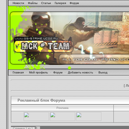
Новости
Файлы
Статьи
Галерея
Форум
Главная
·
Мой профиль
·
Форум
·
Добавить новость
·
Выход
[
Л
Рекламный блок Форума
Реклама
1
Страница
1
из
1