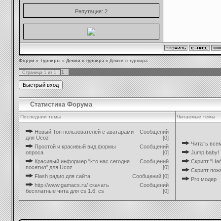
Репутация:
2
Форум
»
Турниры
»
Демки с турнира
»
Демки с турнира
1
Страница
1
из
1
Статистика Форума
Последнии темы
Читаемые темы
Новый Топ пользователей с аватарами
Сообщений
для Ucoz
[0]
Читать все
Простой и красивый вид формы
Сообщений
опроса
[0]
Jump baby!
Красивый информер "кто нас сегодня
Сообщений
Скрипт "Наб
посетил" для Ucoz
[0]
Скрипт пож
Flash радио для сайта
Сообщений [0]
Pro модер
http://www.gamacs.ru/ cкачать
Сообщений
бесплатные чита для cs 1.6, cs
[0]