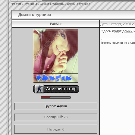
Форум
»
Турниры
»
Демки с турнира
»
Демки с турнира
Демки с турнира
FakS1k
Дата: Четверг, 20.05.
Здесь будут
демки
и
[
гостям ссылки не видн
Группа: Админ
Сообщений:
73
Награды:
0