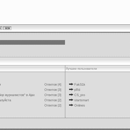
Лучшии пользователи
м
Ответов [4]
FakS1k
Ответов [3]
pRd
ор журналистов" в Ajax
Ответов [3]
CS_pro
алуйста
Ответов [2]
startsmart
Ответов [2]
Onlines