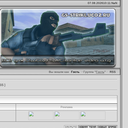
07.08.2026
10:11:NaN
Вы вошли как
Гость
· Группа "
Гость
"
·
RSS
SS
]
Реклама