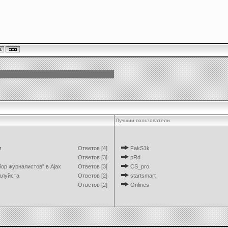
Лучшии пользователи
м
Ответов [4]
FakS1k
Ответов [3]
pRd
ор журналистов" в Ajax
Ответов [3]
CS_pro
алуйста
Ответов [2]
startsmart
Ответов [2]
Onlines