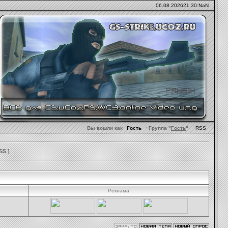
06.08.2026
21:30:NaN
Вы вошли как
Гость
· Группа "
Гость
"
·
RSS
SS
]
Реклама