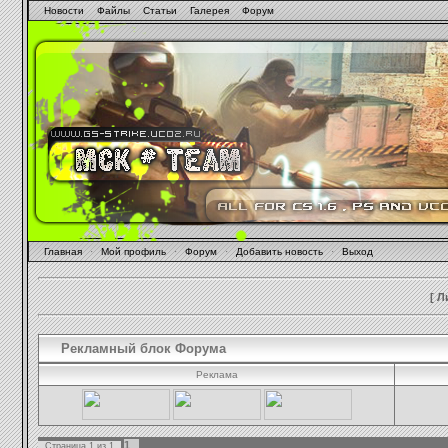
Новости
Файлы
Статьи
Галерея
Форум
Главная
·
Мой профиль
·
Форум
·
Добавить новость
·
Выход
[
Л
Рекламный блок Форума
Реклама
1
Страница
1
из
1