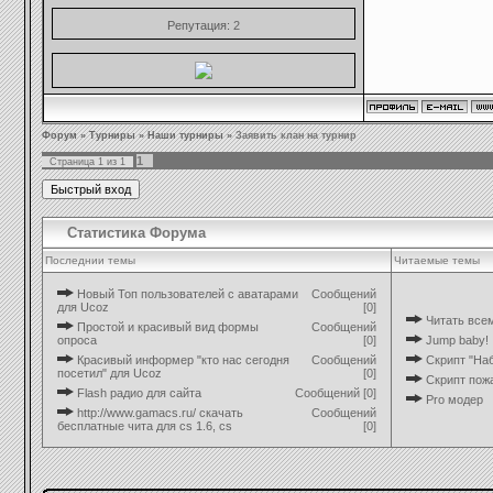
Репутация:
2
Форум
»
Турниры
»
Наши турниры
»
Заявить клан на турнир
1
Страница
1
из
1
Статистика Форума
Последнии темы
Читаемые темы
Новый Топ пользователей с аватарами
Сообщений
для Ucoz
[0]
Читать все
Простой и красивый вид формы
Сообщений
опроса
[0]
Jump baby!
Красивый информер "кто нас сегодня
Сообщений
Скрипт "Наб
посетил" для Ucoz
[0]
Скрипт пож
Flash радио для сайта
Сообщений [0]
Pro модер
http://www.gamacs.ru/ cкачать
Сообщений
бесплатные чита для cs 1.6, cs
[0]