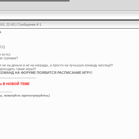
2010, 22:43 | Сообщение #
1
я
ICQ:
н есть):
ла турнира?
я не на деньги и не на награды, а просто на лучьшую конанду месяца!!!
роходить такие игры!!!
КОМАНД НА ФОРУМЕ ПОЯВИТСЯ РАСПИСАНИЕ ИГР!!!
____________________
Ь В НОВОЙ ТЕМЕ
ы, пожалуйста зарегистрируйтесь
]