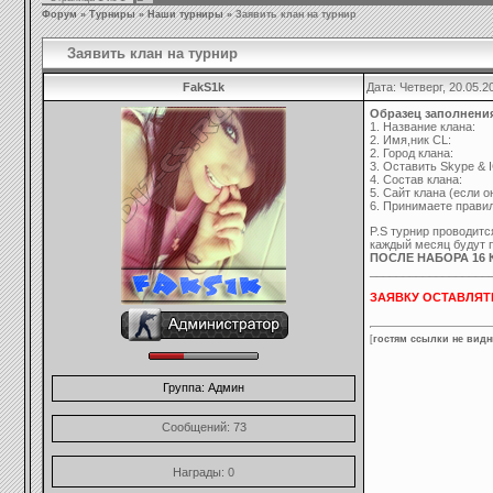
Форум
»
Турниры
»
Наши турниры
»
Заявить клан на турнир
Заявить клан на турнир
FakS1k
Дата: Четверг, 20.05.
Образец заполнени
1. Название клана:
2. Имя,ник CL:
2. Город клана:
3. Оставить Skype & 
4. Cостав клана:
5. Сайт клана (если о
6. Принимаете прави
P.S турнир проводитс
каждый месяц будут п
ПОСЛЕ НАБОРА 16 
__________________
ЗАЯВКУ ОСТАВЛЯТ
[
гостям ссылки не видн
Группа: Админ
Сообщений:
73
Награды:
0